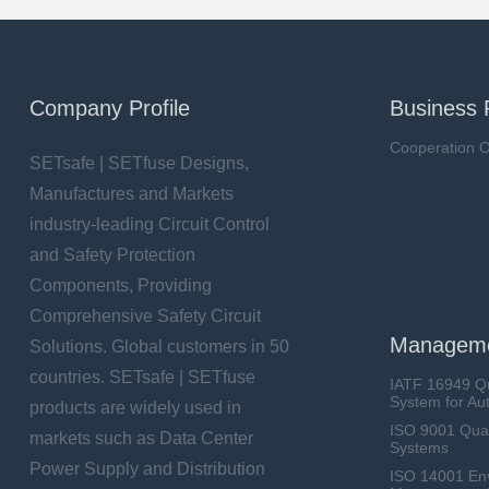
Company Profile
Business 
Cooperation O
SETsafe | SETfuse Designs,
Manufactures and Markets
industry-leading Circuit Control
and Safety Protection
Components, Providing
Comprehensive Safety Circuit
Manageme
Solutions. Global customers in 50
countries. SETsafe | SETfuse
IATF 16949 Q
System for Au
products are widely used in
ISO 9001 Qua
markets such as Data Center
Systems
Power Supply and Distribution
ISO 14001 En