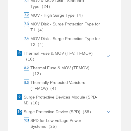
MOV & MOV Disk - Standard
Type（24）
MOV - High Surge Type（4）
MOV Disk - Surge Protection Type for
T1（4）
MOV Disk - Surge Protection Type for
T2（4）
Thermal Fuse & MOV (TFV, TFMOV)
（16）
Thermal Fuse & MOV (TFMOV)
（12）
Thermally Protected Varistors
(TFMOV)（4）
Surge Protective Devices Module (SPD-
M)（10）
Surge Protective Device (SPD)（38）
SPD for Low-voltage Power
Systems（25）