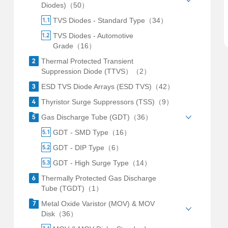
Diodes)（50）
TVS Diodes - Standard Type（34）
TVS Diodes - Automotive
Grade（16）
Thermal Protected Transient
Suppression Diode (TTVS）（2）
ESD TVS Diode Arrays (ESD TVS)（42）
Thyristor Surge Suppressors (TSS)（9）
Gas Discharge Tube (GDT)（36）
GDT - SMD Type（16）
GDT - DIP Type（6）
GDT - High Surge Type（14）
Thermally Protected Gas Discharge
Tube (TGDT)（1）
Metal Oxide Varistor (MOV) & MOV
Disk（36）