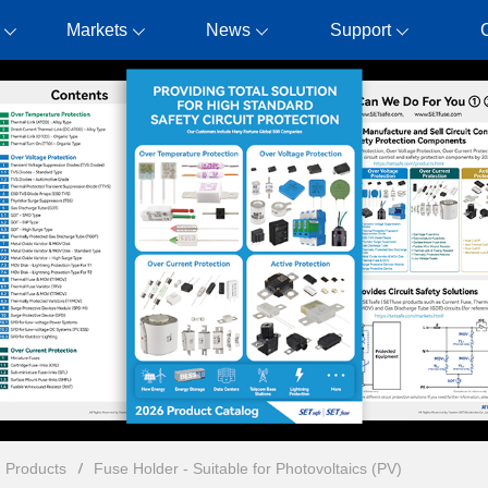
Markets
News
Support
n Products
Fuse Holder - Suitable for Photovoltaics (PV)