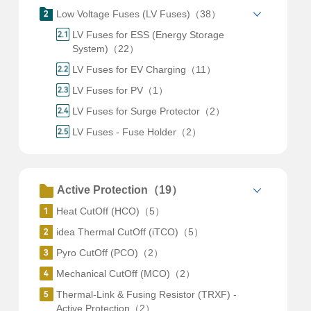
Low Voltage Fuses (LV Fuses)（38）
LV Fuses for ESS (Energy Storage
System)（22）
LV Fuses for EV Charging（11）
LV Fuses for PV（1）
LV Fuses for Surge Protector（2）
LV Fuses - Fuse Holder（2）
Active Protection（19）
Heat CutOff (HCO)（5）
idea Thermal CutOff (iTCO)（5）
Pyro CutOff (PCO)（2）
Mechanical CutOff (MCO)（2）
Thermal-Link & Fusing Resistor (TRXF) -
Active Protection（2）