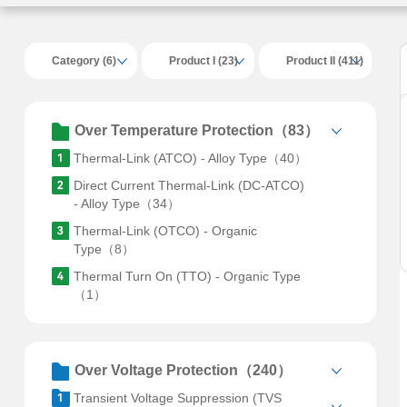
Category (6)
Product I (23)
Product II (411)
Over Temperature Protection（83）
Thermal-Link (ATCO) - Alloy Type（40）
Direct Current Thermal-Link (DC-ATCO)
- Alloy Type（34）
Thermal-Link (OTCO) - Organic
Type（8）
Thermal Turn On (TTO) - Organic Type
（1）
Over Voltage Protection（240）
Transient Voltage Suppression (TVS