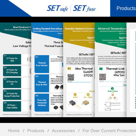
Products
Home
Products
Accessories
For Over Current Protectio