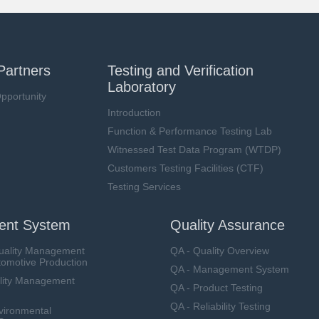
Partners
Testing and Verification
Laboratory
pportunity
Introduction
Function & Performance Testing Lab
Witnessed Test Data Program (WTDP)
Customers Testing Facilities (CTF)
Testing Services
nt System
Quality Assurance
uality Management
QA - Quality Overview
tomotive Production
QA - Management System
lity Management
QA - Product Testing
QA - Reliability Testing
vironmental