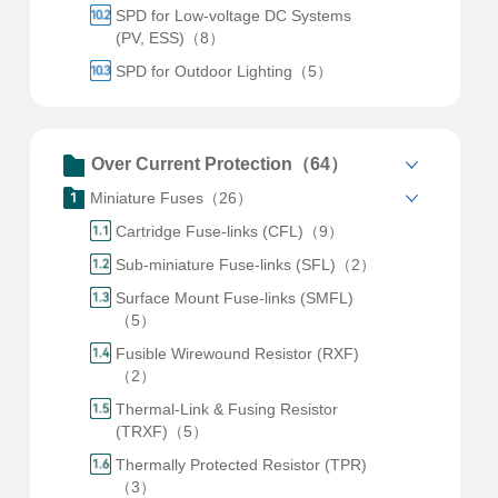
SPD for Low-voltage DC Systems
(PV, ESS)（8）
SPD for Outdoor Lighting（5）
Over Current Protection（64）
Miniature Fuses（26）
Cartridge Fuse-links (CFL)（9）
Sub-miniature Fuse-links (SFL)（2）
Surface Mount Fuse-links (SMFL)
（5）
Fusible Wirewound Resistor (RXF)
（2）
Thermal-Link & Fusing Resistor
(TRXF)（5）
Thermally Protected Resistor (TPR)
（3）